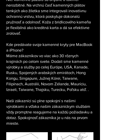
nerozbitné. Na vrchnú časť kamenných plátov
tenkých ako žiletka sme integrovali inovatívnu
ochrannú vrstvu, ktorá poskytuje dokonalú
pružnosť a odolnosť. Koža z bridlicového kameňa
je flexibilná ako kreditná karta a dá sa efektívne
zrolovať.
Kde predávate svoje kamenné kryty pre MacBook
a iPhone?
Máme zákazníkov vo viac ako 30 rôznych
krajinách po celom svete. Dodali sme kamenné
výrobky a služby po celej Európe, USA, Kanade,
Rusku, Spojených arabských emirátoch, Hong
Kongu, Singapure, Južnej Kórei, Taiwane,
Filipínach, Austrálii, Novom Zélande, Mauríciu,
Izraeli, Taiwane, Thajsku, Turecku, Poľsku atď. .
Naši zákazníci sú plne spokojní s našimi
výrobkami a vďaka našim zákazníckym službám
vždy promptne reagujeme na každú požiadavku a
dotaz. Spokojnosť zákazníka je u nás na prvom
mieste.