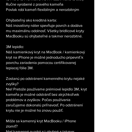
Ručne vyrobené z pravého kameňa
Povlak robí kameň flexibilným a nerozbitným
Ohýbateľný ako kreditná karta:
Náš inovatívny náter spevňuje povrch a dodáva
mu maximálnu odolnosť. Všetky bridlicové kryty
MacBooku sú ohýbateľné a takmer nerozbitné.
3M lepidlo:
Náš kamienkový kryt na MacBook / kamienkový
kryt na iPhone je možné jednoducho pripevniť k
povrchu zariadenia pomocou certifikovanej
lepiacej fólie 3M.
Zostanú po odstránení kamenného krytu nejaké
zvyšky?
Nie! Pretože používame prémiové lepidlo 3M, kryt
kameňa je možné odstrániť bez akýchkoľvek
problémov a zvyškov. Počas používania
zaručujeme dokonalú priľnavosť. Po odstránení
krytu nie je možné ho znovu použiť.
Môže sa kamenný kryt MacBooku / iPhone
zlomiť?
Nie! kamenné puzdrá sú ohybné a takmer