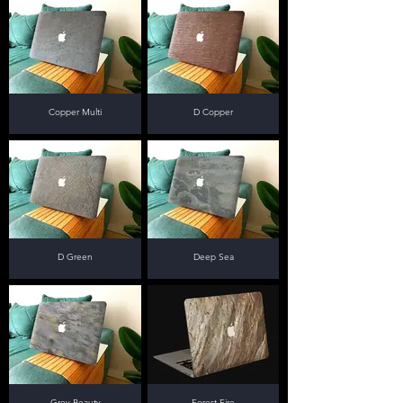
Copper Multi
D Copper
D Green
Deep Sea
Grey Beauty
Forest Fire