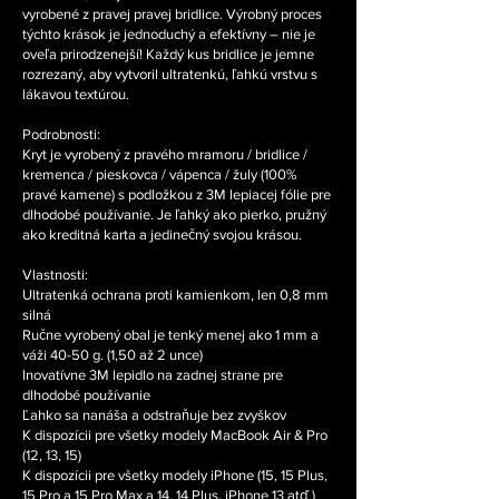
vyrobené z pravej pravej bridlice. Výrobný proces
týchto krások je jednoduchý a efektívny – nie je
oveľa prirodzenejší! Každý kus bridlice je jemne
rozrezaný, aby vytvoril ultratenkú, ľahkú vrstvu s
lákavou textúrou.
Podrobnosti:
Kryt je vyrobený z pravého mramoru / bridlice /
kremenca / pieskovca / vápenca / žuly (100%
pravé kamene) s podložkou z 3M lepiacej fólie pre
dlhodobé používanie. Je ľahký ako pierko, pružný
ako kreditná karta a jedinečný svojou krásou.
Vlastnosti:
Ultratenká ochrana proti kamienkom, len 0,8 mm
silná
Ručne vyrobený obal je tenký menej ako 1 mm a
váži 40-50 g. (1,50 až 2 unce)
Inovatívne 3M lepidlo na zadnej strane pre
dlhodobé používanie
Ľahko sa nanáša a odstraňuje bez zvyškov
K dispozícii pre všetky modely MacBook Air & Pro
(12, 13, 15)
K dispozícii pre všetky modely iPhone (15, 15 Plus,
15 Pro a 15 Pro Max a 14, 14 Plus, iPhone 13 atď.)