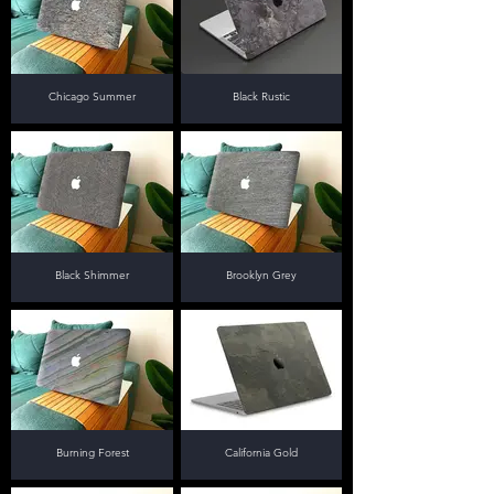
Chicago Summer
Black Rustic
Black Shimmer
Brooklyn Grey
Burning Forest
California Gold