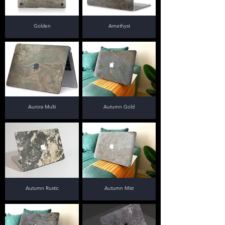
Golden
Amethyst
Aurora Multi
Autumn Gold
Autumn Rustic
Autumn Mist