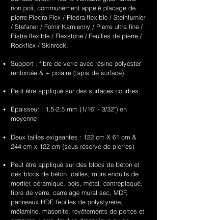
supplier
supplier
sandstone
white
unique
unique
non poli, communément appelé placage de
&
&
flexible
sandstone
&
&
pierre Piedra Flex / Piedra flexible / Steinfurnier
exporter
exporter
stone
flexible
handcrafted
handcrafted
/ Stefaner / Fornir Kamienny / Pierre ultra fine /
of
of
veneer
stone
2mm
2mm
Piatra flexible / Flexstone / Feuilles de pierre /
high
high
sheets
veneer
red
teakwood
Rockflex / Skinrock.
quality,
quality,
sheets
sandstone
sandstone
unique
unique
Support : fibre de verre avec résine polyester
flexible
flexible
&
&
renforcée & + polaire (tapis de surface).
stone
stone
handcrafted
handcrafted
veneer
veneer
2mm
2mm
Peut être appliqué sur des surfaces courbes
sheets
sheets
summer
moon
drift
scape
Épaisseur : 1,5-2,5 mm (1/16" - 3/32") en
sandstone
sandstone
moyenne
flexible
flexible
stone
stone
Deux tailles exigeantes : 122 cm X 61 cm &
veneer
veneer
244 cm x 122 cm (sous réserve de pierres)
sheets
sheets
Peut être appliqué sur des blocs de béton et
des blocs de béton. dalles, murs enduits de
mortier, céramique, bois, métal, contreplaqué,
fibre de verre, carrelage mural sec, MDF,
panneaux HDF, feuilles de polystyrène,
mélamine, masonite, revêtements de portes et