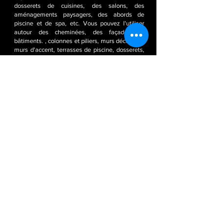
dosserets de cuisines, des salons, des
aménagements paysagers, des abords de
piscine et de spa, etc. Vous pouvez l'utiliser
autour des cheminées, des façades de
bâtiments. , colonnes et piliers, murs décoratifs,
murs d'accent, terrasses de piscine, dosserets,
cuisines extérieures, intérieurs de camping-
car/bateau, etc. Il est résistant aux intempéries
et au gel.
Retour à la page Grès
Filtrer à l'aide de balises de produit
Placage fin en pierre véritable
Fornir Kamienny Translucide