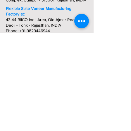
Complex, Udaipur - 313001, Rajasthan, INDIA
Flexible Slate Veneer Manufacturing
Factory at:
43-44 RIICO Indl. Area, Old Ajmer Road,
Deoli - Tonk - Rajasthan, INDIA
Phone:
+91-9829446944
Get In Touch Today:
Direct:
+91-9829446944
-
Whatsapp
Phone: +91-294-2980288 / 2421472
Fax: +91-294-5102073
Email:
stoneveneerflexible@gmail.com
stoneveneerflexible@hotmail.com