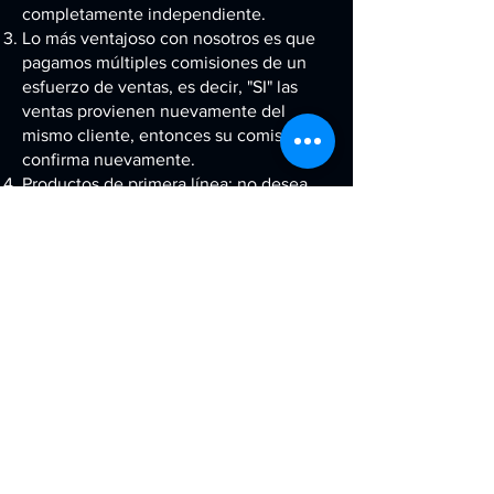
completamente independiente.
Lo más ventajoso con nosotros es que
pagamos múltiples comisiones de un
esfuerzo de ventas, es decir, "SI" las
ventas provienen nuevamente del
mismo cliente, entonces su comisión se
confirma nuevamente.
Productos de primera línea: no desea
vender algo que no puede respaldar, y
nosotros no querríamos que lo hiciera,
por eso ofrecemos materiales de
promoción de ventas confiables y bien
estructurados.
Sus actividades de venta no estarán
restringidas a ubicaciones específicas o
clientes específicos, puede acercarse a
cualquier ubicación ya cualquier
cliente.
Mucho material de apoyo a las ventas.