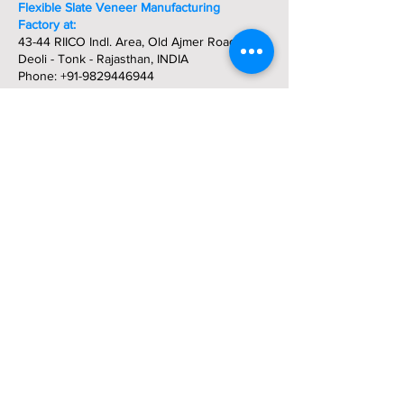
Flexible Slate Veneer Manufacturing
Factory at:
43-44 RIICO Indl. Area, Old Ajmer Road,
Deoli - Tonk - Rajasthan, INDIA
Phone:
+91-9829446944
Get In Touch Today:
Direct:
+91-9829446944
-
Whatsapp
Phone: +91-294-2980288 / 2421472
Fax: +91-294-5102073
Email:
stoneveneerflexible@gmail.com
stoneveneerflexible@hotmail.com