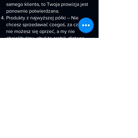
samego klienta, to Twoja prowizja jest
ponownie potwierdzana.
Produkty z najwyższej półki – Nie
chcesz sprzedawać czegoś, za czym
nie możesz się oprzeć, a my nie
chcielibyśmy, abyś to zrobił, dlatego
oferujemy niezawodne i dobrze
ustrukturyzowane materiały
promocyjne sprzedaży.
Twoje działania sprzedażowe nie będą
ograniczone do konkretnych lokalizacji
lub konkretnych klientów, możesz
podejść w dowolnej lokalizacji i do
dowolnego klienta.
Mnóstwo materiałów wspierających
sprzedaż.
Dołącz do nas